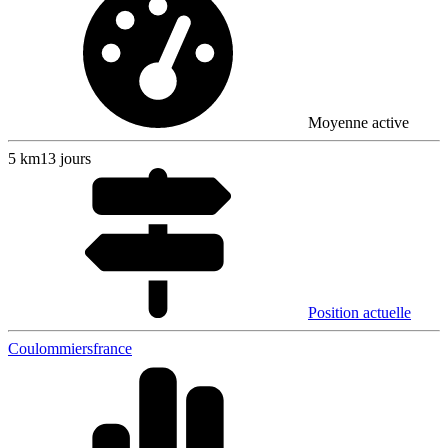
Moyenne active
5
km
13 jours
Position actuelle
Coulommiers
france