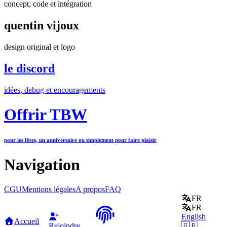
concept, code et intégration
quentin vijoux
design original et logo
le discord
idées, debug et encouragements
Offrir TBW
pour les fêtes, un anniversaire ou simplement pour faire plaisir
Navigation
CGU
Mentions légales
A propos
FAQ
FR
FR
English
Accueil
Rejoindre
🇬🇧