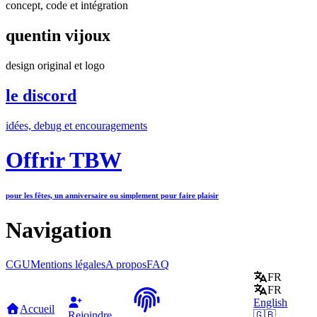
concept, code et intégration
quentin vijoux
design original et logo
le discord
idées, debug et encouragements
Offrir TBW
pour les fêtes, un anniversaire ou simplement pour faire plaisir
Navigation
CGU
Mentions légales
A propos
FAQ
FR
FR
English
Accueil
Rejoindre
🇬🇧