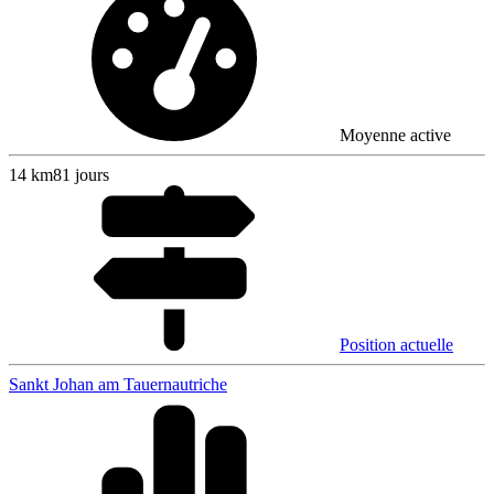
Moyenne active
14
km
81 jours
Position actuelle
Sankt Johan am Tauern
autriche