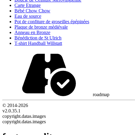
Carte Etrange
Bébé Chow Chow
Eau de source
Pot de confiture de groseilles épépinées
Plaque de bronze médiévale
Anneau en Bronze
Bénédiction de St Ulrich
T-shirt Handball Willstatt
roadmap
© 2014-
2026
v2.0.35.1
copyright.datas.images
copyright.datas.images