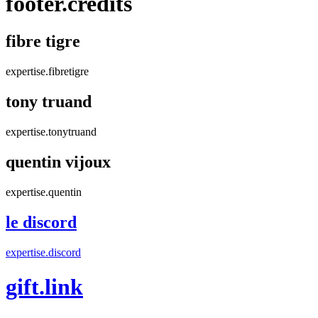
footer.credits
fibre tigre
expertise.fibretigre
tony truand
expertise.tonytruand
quentin vijoux
expertise.quentin
le discord
expertise.discord
gift.link