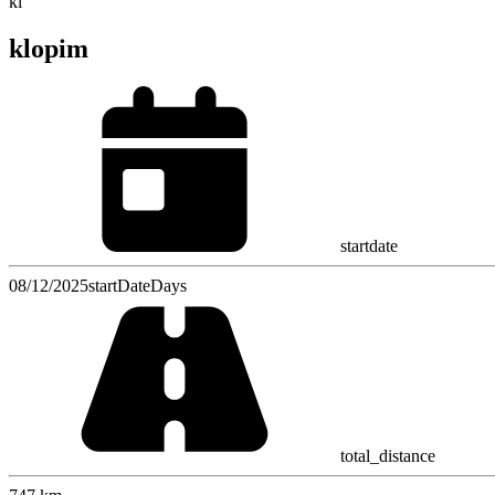
kl
klopim
startdate
08/12/2025
startDateDays
total_distance