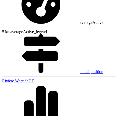
averageActive
5
km
averageActive_legend
actual position
Rivière Wertach
DE