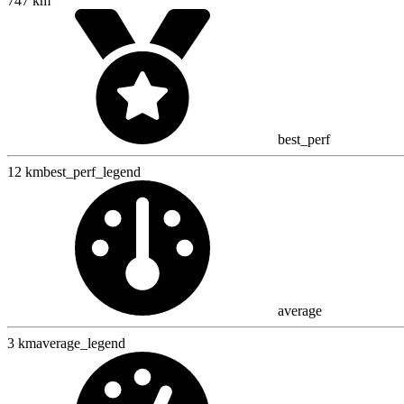
747 km
best_perf
12 km
best_perf_legend
average
3 km
average_legend