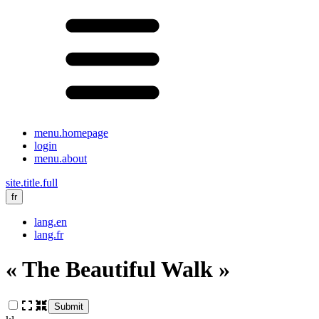
menu.homepage
login
menu.about
site.title.full
fr
lang.en
lang.fr
« The Beautiful Walk »
Submit