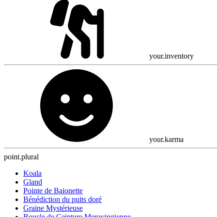
your.inventory
your.karma
point.plural
Koala
Gland
Pointe de Baionette
Bénédiction du puits doré
Graine Mystérieuse
Boucle de Ceinture Merovingienne