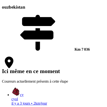
ouzbekistan
Km
7 036
Ici même en ce moment
Coureurs actuellement présents à cette étape
cy
cyol
il y a 3 jours
•
2km/jour