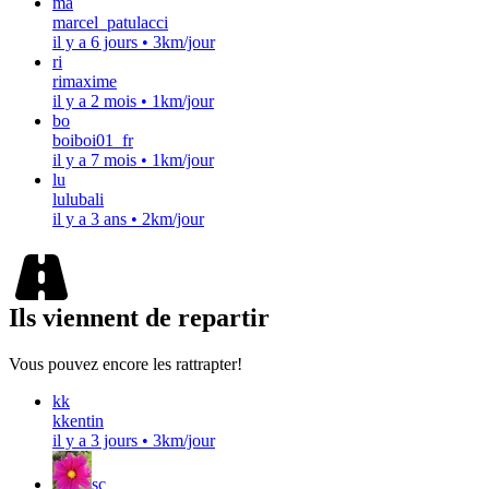
ma
marcel_patulacci
il y a 6 jours
•
3km/jour
ri
rimaxime
il y a 2 mois
•
1km/jour
bo
boiboi01_fr
il y a 7 mois
•
1km/jour
lu
lulubali
il y a 3 ans
•
2km/jour
Ils viennent de repartir
Vous pouvez encore les rattrapter!
kk
kkentin
il y a 3 jours
•
3km/jour
sc