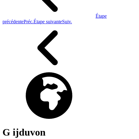
Étape
précédente
Préc.
Étape suivante
Suiv.
G ijduvon