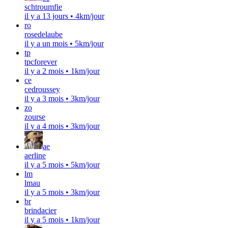
schtroumfie
il y a 13 jours
•
4km/jour
ro
rosedelaube
il y a un mois
•
5km/jour
tp
tpcforever
il y a 2 mois
•
1km/jour
ce
cedroussey
il y a 3 mois
•
3km/jour
zo
zourse
il y a 4 mois
•
3km/jour
ae
aerline
il y a 5 mois
•
5km/jour
lm
lmau
il y a 5 mois
•
3km/jour
br
brindacier
il y a 5 mois
•
1km/jour