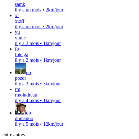
samk
il y a un mois
•
2km/jour
xt
xtoff
il y a un mois
•
2km/jour
yu
yunie
il y a 2 mois
•
1km/jour
fo
folelga
il y a 2 mois
•
1km/jour
po
pozor
il y a 3 mois
•
3km/jour
rm
rmoindreau
il y a 4 mois
•
1km/jour
do
domanoo
il y a 5 mois
•
12km/jour
entre autres