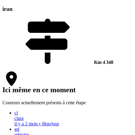
iran
Km
4 348
Ici même en ce moment
Coureurs actuellement présents à cette étape
cl
clara
il y a 2 mois
•
0km/jour
gd
gdevise