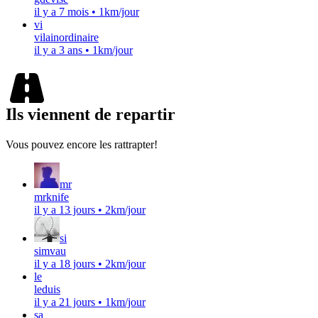
il y a 7 mois
•
1km/jour
vi
vilainordinaire
il y a 3 ans
•
1km/jour
Ils viennent de repartir
Vous pouvez encore les rattrapter!
mr
mrknife
il y a 13 jours
•
2km/jour
si
simvau
il y a 18 jours
•
2km/jour
le
leduis
il y a 21 jours
•
1km/jour
sa