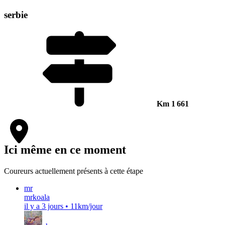
serbie
Km
1 661
Ici même en ce moment
Coureurs actuellement présents à cette étape
mr
mrkoala
il y a 3 jours
•
11km/jour