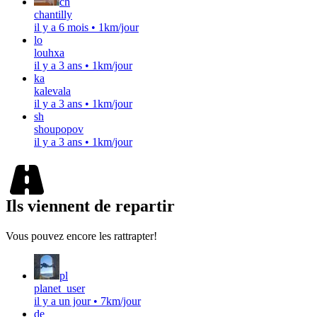
ch
chantilly
il y a 6 mois
•
1km/jour
lo
louhxa
il y a 3 ans
•
1km/jour
ka
kalevala
il y a 3 ans
•
1km/jour
sh
shoupopov
il y a 3 ans
•
1km/jour
Ils viennent de repartir
Vous pouvez encore les rattrapter!
pl
planet_user
il y a un jour
•
7km/jour
de