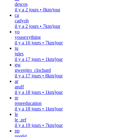
descos
il y a 2 jours
•
0km/jour
ca
cadyoh
il y a 2 jours
•
7km/jour
yo
yousexything
il y a 16 jours
•
7km/jour
ju
jules
il y a 17 jours
•
1km/jour
gw
gwenjiro_clochard
il y a 17 jours
•
8km/jour
ar
aruff
il y a 18 jours
•
1km/jour
re
reneeducation
il y a 18 jours
•
1km/jour
le
le_zef
il y a 19 jours
•
7km/jour
pp
ppp94