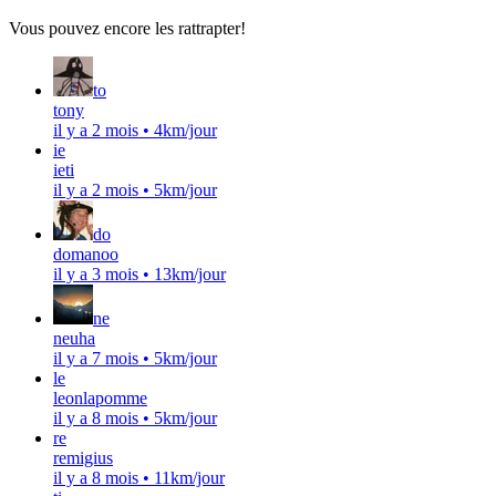
Vous pouvez encore les rattrapter!
to
tony
il y a 2 mois
•
4km/jour
ie
ieti
il y a 2 mois
•
5km/jour
do
domanoo
il y a 3 mois
•
13km/jour
ne
neuha
il y a 7 mois
•
5km/jour
le
leonlapomme
il y a 8 mois
•
5km/jour
re
remigius
il y a 8 mois
•
11km/jour