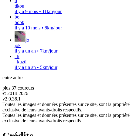
ti
tikou
il y a 9 mois
•
11km/jour
bo
bobk
il y a 10 mois
•
8km/jour
jo
jok
il y a un an
•
7km/jour
_k
_kuzti
il y a un an
•
5km/jour
entre autres
plus 37 coureurs
© 2014-
2026
v2.0.36.1
Toutes les images et données présentes sur ce site, sont la propriété
exclusive de leurs ayants-droits respectifs.
Toutes les images et données présentes sur ce site, sont la propriété
exclusive de leurs ayants-droits respectifs.
Crédits