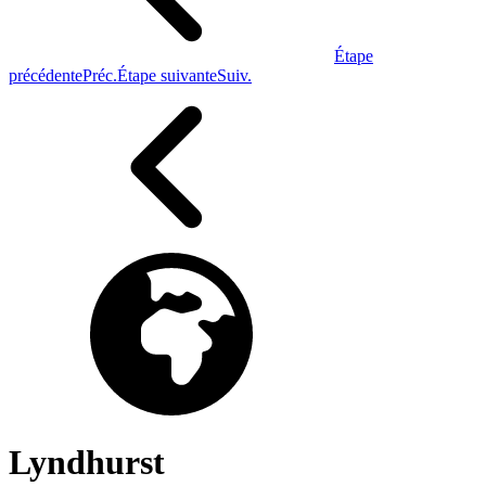
Étape
précédente
Préc.
Étape suivante
Suiv.
Lyndhurst