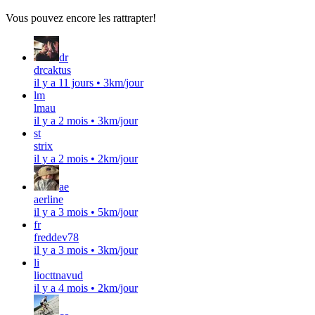
Vous pouvez encore les rattrapter!
dr
drcaktus
il y a 11 jours
•
3km/jour
lm
lmau
il y a 2 mois
•
3km/jour
st
strix
il y a 2 mois
•
2km/jour
ae
aerline
il y a 3 mois
•
5km/jour
fr
freddev78
il y a 3 mois
•
3km/jour
li
liocttnavud
il y a 4 mois
•
2km/jour