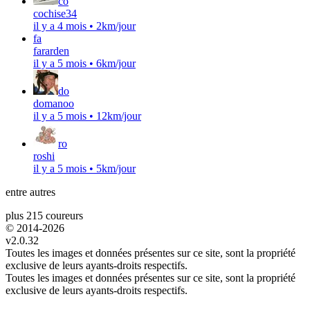
co
cochise34
il y a 4 mois
•
2km/jour
fa
fararden
il y a 5 mois
•
6km/jour
do
domanoo
il y a 5 mois
•
12km/jour
ro
roshi
il y a 5 mois
•
5km/jour
entre autres
plus 215 coureurs
© 2014-
2026
v2.0.32
Toutes les images et données présentes sur ce site, sont la propriété
exclusive de leurs ayants-droits respectifs.
Toutes les images et données présentes sur ce site, sont la propriété
exclusive de leurs ayants-droits respectifs.