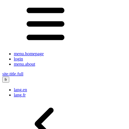
menu.homepage
login
menu.about
site.title.full
fr
lang.en
lang.fr