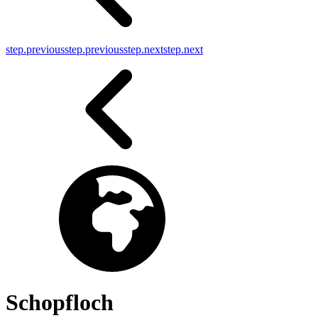
step.previous
step.previous
step.next
step.next
Schopfloch