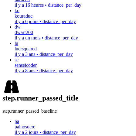
il y a 16 heures
•
distance_per_day
ko
kouraduc
il y a 6 jours
•
distance_per_day
dw
dwarf200
il y a un mois
•
distance_per_day
lu
lucrsquared
il y a 3 ans
•
distance_per_day
se
senseicoder
il y a 8 ans
•
distance_per_day
step.runner_passed_title
step.runner_passed_baseline
pa
painosucre
il y a 2 jours
•
distance_per_day