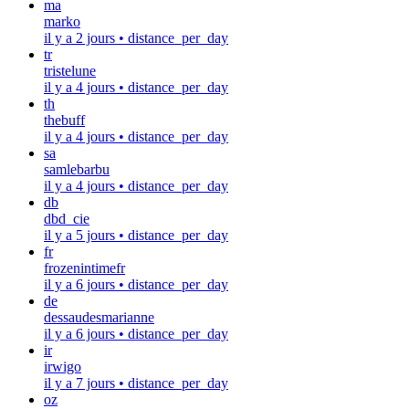
ma
marko
il y a 2 jours
•
distance_per_day
tr
tristelune
il y a 4 jours
•
distance_per_day
th
thebuff
il y a 4 jours
•
distance_per_day
sa
samlebarbu
il y a 4 jours
•
distance_per_day
db
dbd_cie
il y a 5 jours
•
distance_per_day
fr
frozenintimefr
il y a 6 jours
•
distance_per_day
de
dessaudesmarianne
il y a 6 jours
•
distance_per_day
ir
irwigo
il y a 7 jours
•
distance_per_day
oz