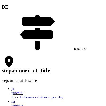
DE
Km
539
step.runner_at_title
step.runner_at_baseline
ju
julien08
il y a 16 heures
•
distance_per_day
na
narueen