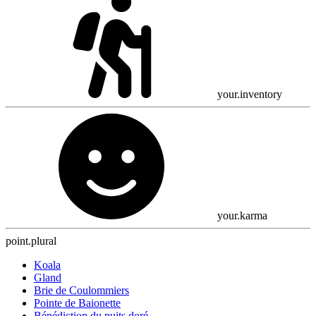
your.inventory
your.karma
point.plural
Koala
Gland
Brie de Coulommiers
Pointe de Baionette
Bénédiction du puits doré