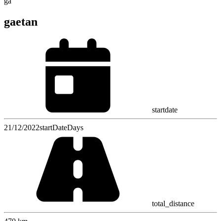
ga
gaetan
startdate
21/12/2022
startDateDays
total_distance