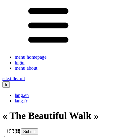
menu.homepage
login
menu.about
site.title.full
fr
lang.en
lang.fr
« The Beautiful Walk »
Submit