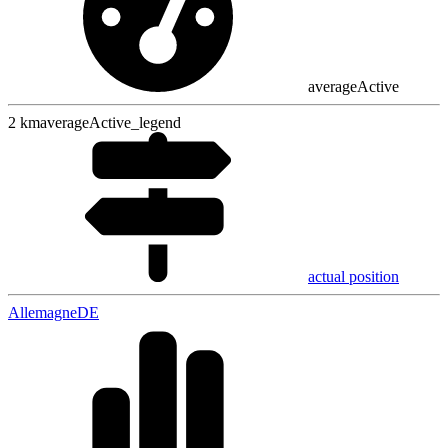
averageActive
2
km
averageActive_legend
actual position
Allemagne
DE