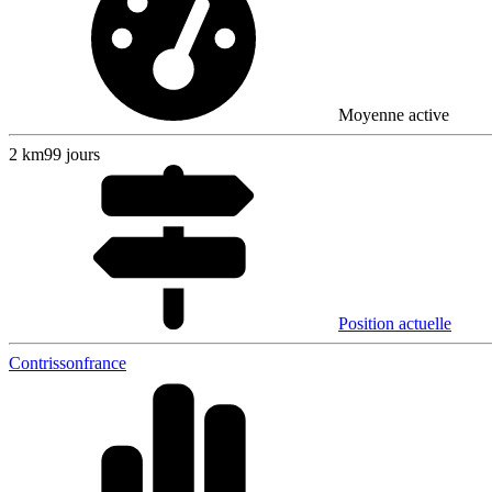
Moyenne active
2
km
99 jours
Position actuelle
Contrisson
france