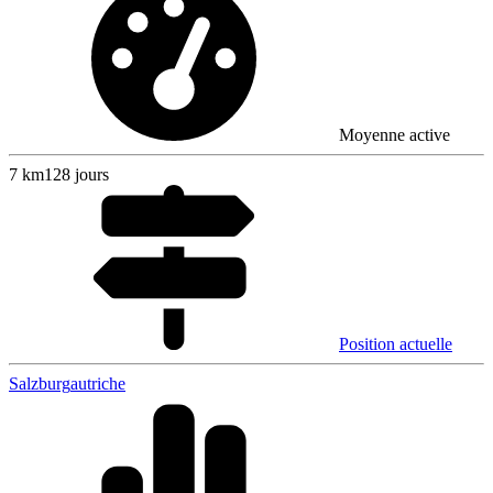
Moyenne active
7
km
128 jours
Position actuelle
Salzburg
autriche