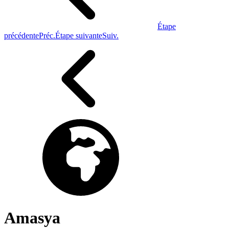
Étape
précédente
Préc.
Étape suivante
Suiv.
Amasya