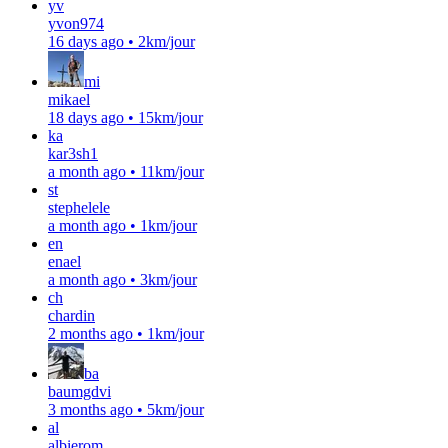
yv
yvon974
16 days ago
•
2km/jour
mi
mikael
18 days ago
•
15km/jour
ka
kar3sh1
a month ago
•
11km/jour
st
stephelele
a month ago
•
1km/jour
en
enael
a month ago
•
3km/jour
ch
chardin
2 months ago
•
1km/jour
ba
baumgdvi
3 months ago
•
5km/jour
al
albierom