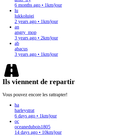
6 months ago
•
1km/jour
lu
lukkoluigi
2 years ago
•
1km/jour
an
angry_mop
3 years ago
•
2km/jour
ab
abacus
3 years ago
•
1km/jour
Ils viennent de repartir
Vous pouvez encore les rattrapter!
ha
harleystrat
6 days ago
•
1km/jour
oc
oceanedubois1805
14 days ago
•
10km/jour