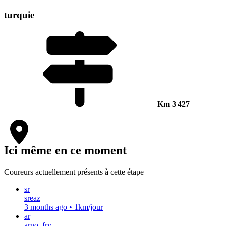
turquie
Km
3 427
Ici même en ce moment
Coureurs actuellement présents à cette étape
sr
sreaz
3 months ago
•
1km/jour
ar
arno_fry