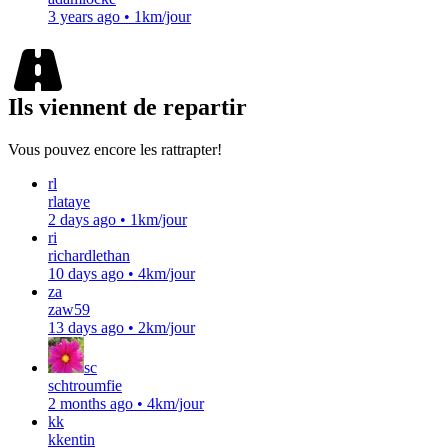
3 years ago
•
1km/jour
Ils viennent de repartir
Vous pouvez encore les rattrapter!
rl
rlataye
2 days ago
•
1km/jour
ri
richardlethan
10 days ago
•
4km/jour
za
zaw59
13 days ago
•
2km/jour
sc
schtroumfie
2 months ago
•
4km/jour
kk
kkentin