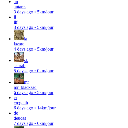
an
antares
3 days ago
•
5km/jour
ll
llf
3 days ago
•
5km/jour
la
lazare
4 days ago
•
5km/jour
sk
skarab
5 days ago
•
0km/jour
mr
mr_blacksad
6 days ago
•
5km/jour
cr
cregeith
6 days ago
•
14km/jour
de
deucas
7 days ago
•
6km/jour