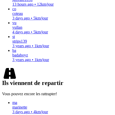
13 hours ago
•
12km/jour
co
coteau
3 days ago
•
5km/jour
vu
vullan
4 days ago
•
5km/jour
st
strips139
3 years ago
•
1km/jour
ba
badaboyz
3 years ago
•
1km/jour
Ils viennent de repartir
Vous pouvez encore les rattrapter!
ma
marinette
3 days ago
•
4km/jour