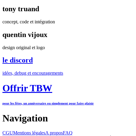
tony truand
concept, code et intégration
quentin vijoux
design original et logo
le discord
idées, debug et encouragements
Offrir TBW
pour les fêtes, un anniversaire ou simplement pour faire plaisir
Navigation
CGU
Mentions légales
A propos
FAQ