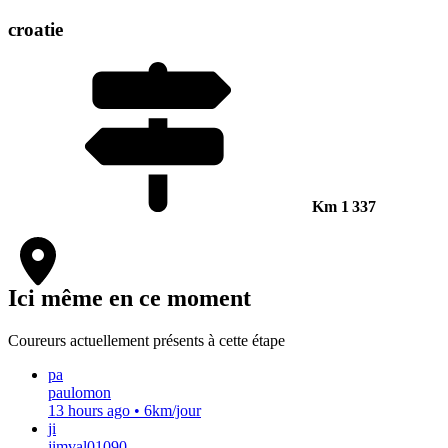
croatie
Km
1 337
Ici même en ce moment
Coureurs actuellement présents à cette étape
pa
paulomon
13 hours ago
•
6km/jour
ji
jimval01090