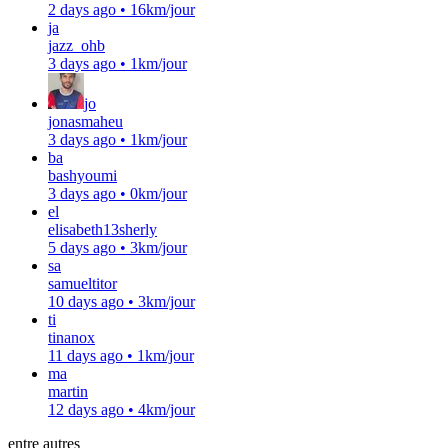
2 days ago
•
16km/jour
ja
jazz_ohb
3 days ago
•
1km/jour
jo
jonasmaheu
3 days ago
•
1km/jour
ba
bashyoumi
3 days ago
•
0km/jour
el
elisabeth13sherly
5 days ago
•
3km/jour
sa
samueltitor
10 days ago
•
3km/jour
ti
tinanox
11 days ago
•
1km/jour
ma
martin
12 days ago
•
4km/jour
entre autres