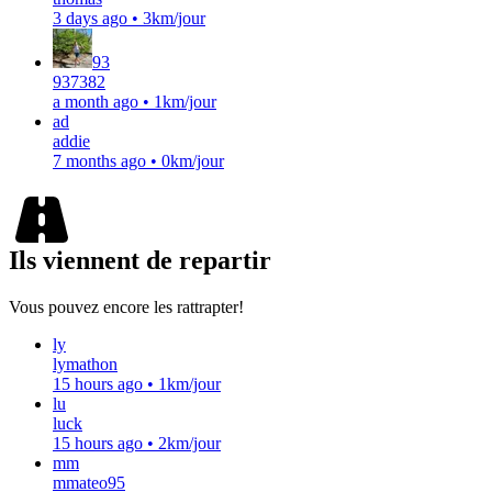
3 days ago
•
3km/jour
93
937382
a month ago
•
1km/jour
ad
addie
7 months ago
•
0km/jour
Ils viennent de repartir
Vous pouvez encore les rattrapter!
ly
lymathon
15 hours ago
•
1km/jour
lu
luck
15 hours ago
•
2km/jour
mm
mmateo95