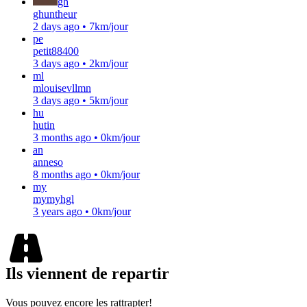
gh
ghuntheur
2 days ago
•
7km/jour
pe
petit88400
3 days ago
•
2km/jour
ml
mlouisevllmn
3 days ago
•
5km/jour
hu
hutin
3 months ago
•
0km/jour
an
anneso
8 months ago
•
0km/jour
my
mymyhgl
3 years ago
•
0km/jour
Ils viennent de repartir
Vous pouvez encore les rattrapter!