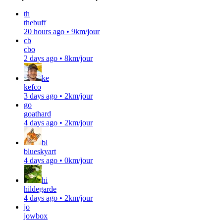
th
thebuff
20 hours ago
•
9km/jour
cb
cbo
2 days ago
•
8km/jour
ke
kefco
3 days ago
•
2km/jour
go
goathard
4 days ago
•
2km/jour
bl
blueskyart
4 days ago
•
0km/jour
hi
hildegarde
4 days ago
•
2km/jour
jo
jowbox