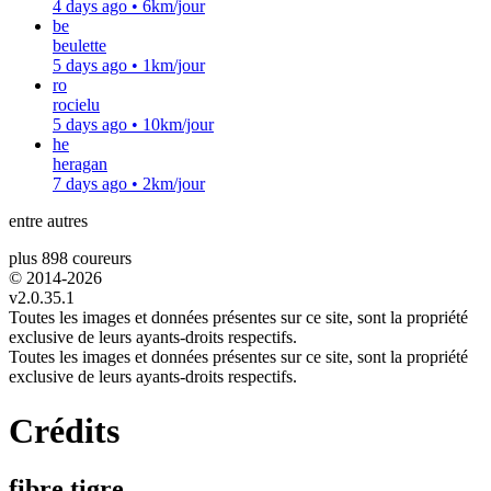
4 days ago
•
6km/jour
be
beulette
5 days ago
•
1km/jour
ro
rocielu
5 days ago
•
10km/jour
he
heragan
7 days ago
•
2km/jour
entre autres
plus 898 coureurs
© 2014-
2026
v2.0.35.1
Toutes les images et données présentes sur ce site, sont la propriété
exclusive de leurs ayants-droits respectifs.
Toutes les images et données présentes sur ce site, sont la propriété
exclusive de leurs ayants-droits respectifs.
Crédits
fibre tigre