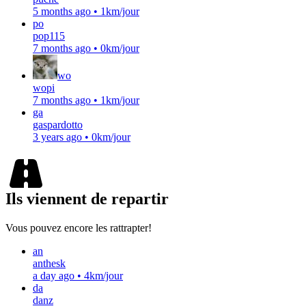
5 months ago
•
1km/jour
po
pop115
7 months ago
•
0km/jour
wo
wopi
7 months ago
•
1km/jour
ga
gaspardotto
3 years ago
•
0km/jour
Ils viennent de repartir
Vous pouvez encore les rattrapter!
an
anthesk
a day ago
•
4km/jour
da
danz