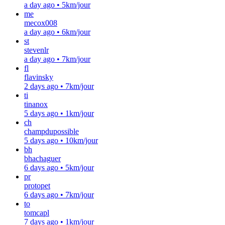
a day ago
•
5km/jour
me
mecox008
a day ago
•
6km/jour
st
stevenlr
a day ago
•
7km/jour
fl
flavinsky
2 days ago
•
7km/jour
ti
tinanox
5 days ago
•
1km/jour
ch
champdupossible
5 days ago
•
10km/jour
bh
bhachaguer
6 days ago
•
5km/jour
pr
protopet
6 days ago
•
7km/jour
to
tomcapl
7 days ago
•
1km/jour