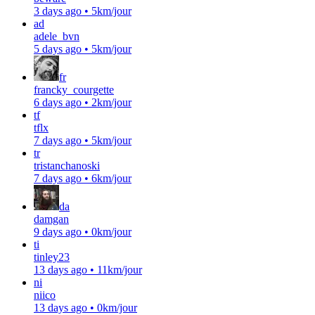
3 days ago
•
5km/jour
ad
adele_bvn
5 days ago
•
5km/jour
fr
francky_courgette
6 days ago
•
2km/jour
tf
tflx
7 days ago
•
5km/jour
tr
tristanchanoski
7 days ago
•
6km/jour
da
damgan
9 days ago
•
0km/jour
ti
tinley23
13 days ago
•
11km/jour
ni
niico
13 days ago
•
0km/jour