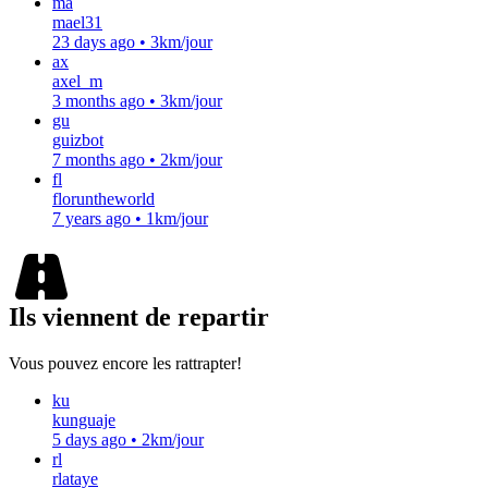
ma
mael31
23 days ago
•
3km/jour
ax
axel_m
3 months ago
•
3km/jour
gu
guizbot
7 months ago
•
2km/jour
fl
floruntheworld
7 years ago
•
1km/jour
Ils viennent de repartir
Vous pouvez encore les rattrapter!
ku
kunguaje
5 days ago
•
2km/jour
rl
rlataye