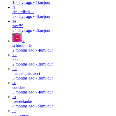
19 days ago
•
1km/jour
ri
richardlethan
23 days ago
•
4km/jour
za
zaw59
24 days ago
•
2km/jour
sc
schtroumfie
2 months ago
•
4km/jour
kk
kkentin
2 months ago
•
3km/jour
ma
marcel_patulacci
3 months ago
•
3km/jour
co
coockie
3 months ago
•
4km/jour
ro
rosedelaube
4 months ago
•
5km/jour
tp
tpcforever