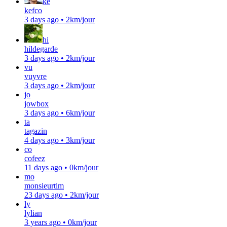
ke
kefco
3 days ago
•
2km/jour
hi
hildegarde
3 days ago
•
2km/jour
vu
vuyvre
3 days ago
•
2km/jour
jo
jowbox
3 days ago
•
6km/jour
ta
tagazin
4 days ago
•
3km/jour
co
cofeez
11 days ago
•
0km/jour
mo
monsieurtim
23 days ago
•
2km/jour
ly
lylian
3 years ago
•
0km/jour