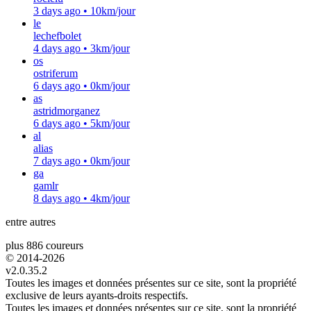
3 days ago
•
10km/jour
le
lechefbolet
4 days ago
•
3km/jour
os
ostriferum
6 days ago
•
0km/jour
as
astridmorganez
6 days ago
•
5km/jour
al
alias
7 days ago
•
0km/jour
ga
gamlr
8 days ago
•
4km/jour
entre autres
plus 886 coureurs
© 2014-
2026
v2.0.35.2
Toutes les images et données présentes sur ce site, sont la propriété
exclusive de leurs ayants-droits respectifs.
Toutes les images et données présentes sur ce site, sont la propriété