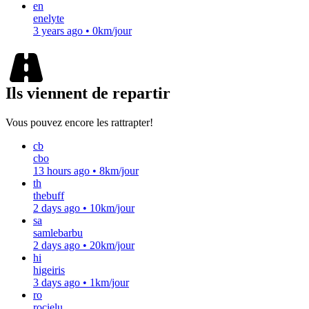
en
enelyte
3 years ago
•
0km/jour
Ils viennent de repartir
Vous pouvez encore les rattrapter!
cb
cbo
13 hours ago
•
8km/jour
th
thebuff
2 days ago
•
10km/jour
sa
samlebarbu
2 days ago
•
20km/jour
hi
higeiris
3 days ago
•
1km/jour
ro
rocielu