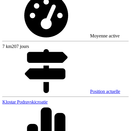
Moyenne active
7
km
207 jours
Position actuelle
Klostar Podravski
croatie