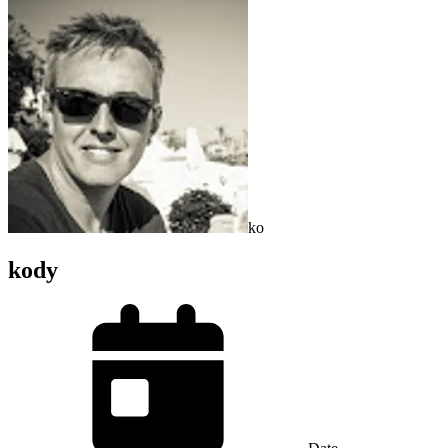
ko
kody