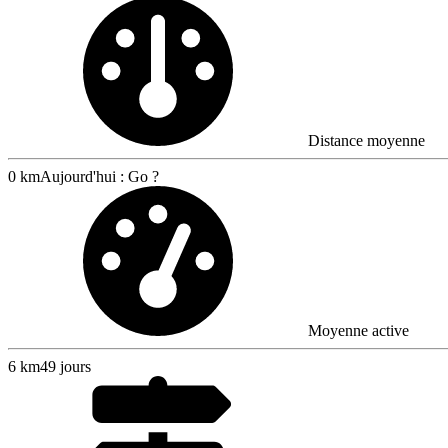
Distance moyenne
0 km
Aujourd'hui : Go ?
Moyenne active
6
km
49 jours