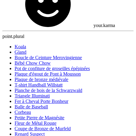
your.karma
point.plural
Koala
Gland
Boucle de Ceinture Merovingienne
Bébé Chow Chow
Pot de confiture de groseilles épépinées
Plaque d'égout de Pont à Mousson
Plaque de bronze médiévale
T-shirt Handball Willstatt
Planche de bois de la Schwarzwald
Triangle Illuminati
Fer à Cheval Porte Bonheur
Balle de Baseball
Corbeau
Petite Pierre de Magnésite
Fleur de Métal Rouge
Coupe de Bronze de Murfeld
Renard Suspect