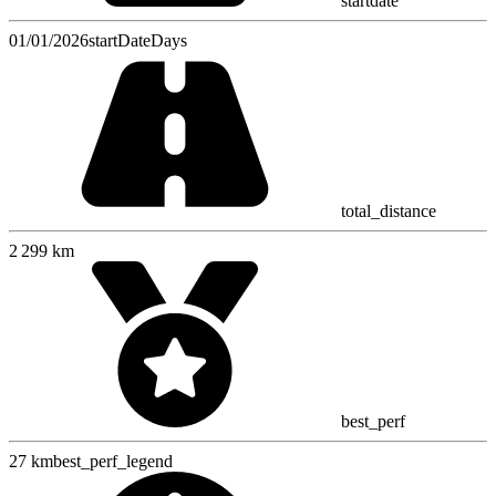
startdate
01/01/2026
startDateDays
total_distance
2 299 km
best_perf
27 km
best_perf_legend