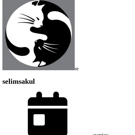
se
selimsakul