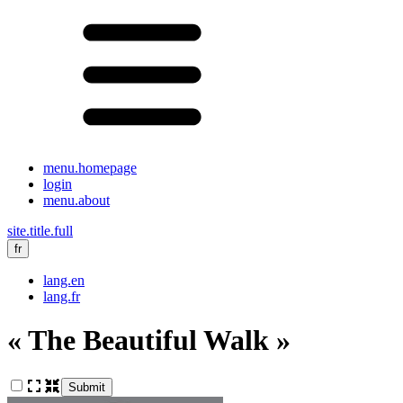
menu.homepage
login
menu.about
site.title.full
fr
lang.en
lang.fr
« The Beautiful Walk »
Submit