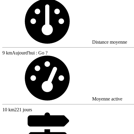
Distance moyenne
9 km
Aujourd'hui : Go ?
Moyenne active
10
km
221 jours