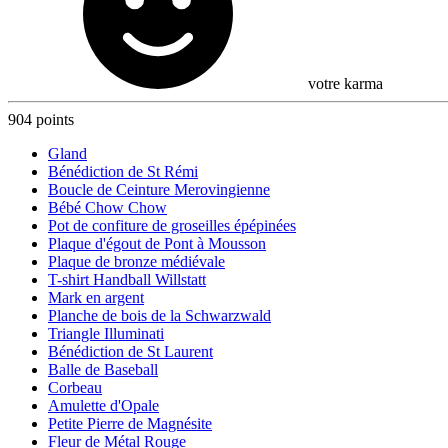
votre karma
904 points
Gland
Bénédiction de St Rémi
Boucle de Ceinture Merovingienne
Bébé Chow Chow
Pot de confiture de groseilles épépinées
Plaque d'égout de Pont à Mousson
Plaque de bronze médiévale
T-shirt Handball Willstatt
Mark en argent
Planche de bois de la Schwarzwald
Triangle Illuminati
Bénédiction de St Laurent
Balle de Baseball
Corbeau
Amulette d'Opale
Petite Pierre de Magnésite
Fleur de Métal Rouge