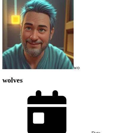
wo
wolves