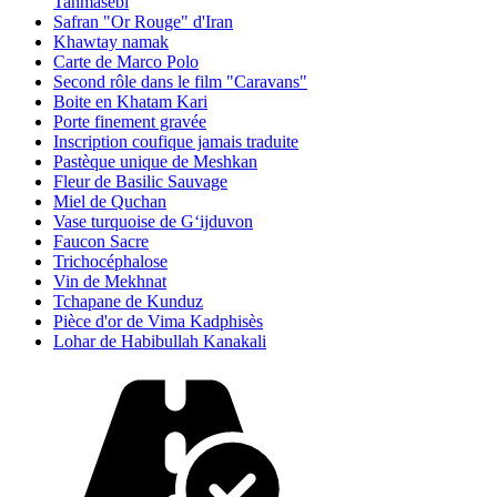
Tahmasebi
Safran "Or Rouge" d'Iran
Khawtay namak
Carte de Marco Polo
Second rôle dans le film "Caravans"
Boite en Khatam Kari
Porte finement gravée
Inscription coufique jamais traduite
Pastèque unique de Meshkan
Fleur de Basilic Sauvage
Miel de Quchan
Vase turquoise de G‘ijduvon
Faucon Sacre
Trichocéphalose
Vin de Mekhnat
Tchapane de Kunduz
Pièce d'or de Vima Kadphisès
Lohar de Habibullah Kanakali