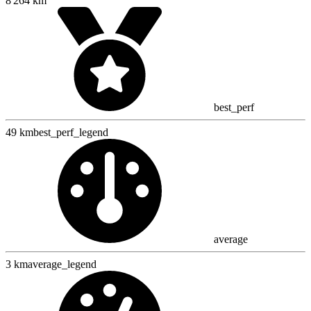
8 264 km
best_perf
49 km
best_perf_legend
average
3 km
average_legend