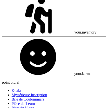
your.inventory
your.karma
point.plural
Koala
Mystérieuse Inscription
Brie de Coulommiers
Pièce de 1 euro
Plant de Vigne