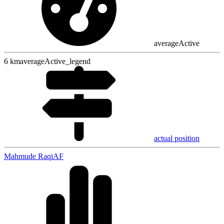
averageActive
6
km
averageActive_legend
actual position
Mahmude Raqi
AF