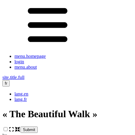
menu.homepage
login
menu.about
site.title.full
fr
lang.en
lang.fr
« The Beautiful Walk »
Submit