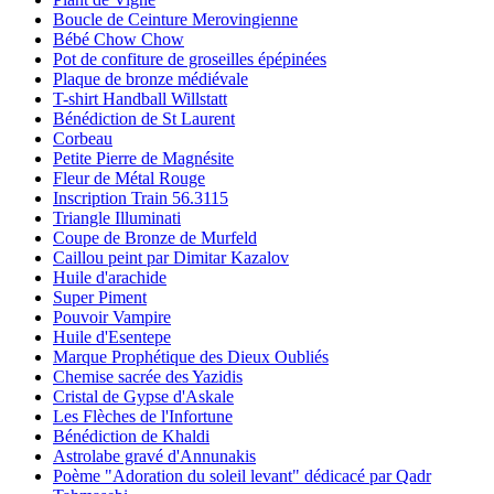
Boucle de Ceinture Merovingienne
Bébé Chow Chow
Pot de confiture de groseilles épépinées
Plaque de bronze médiévale
T-shirt Handball Willstatt
Bénédiction de St Laurent
Corbeau
Petite Pierre de Magnésite
Fleur de Métal Rouge
Inscription Train 56.3115
Triangle Illuminati
Coupe de Bronze de Murfeld
Caillou peint par Dimitar Kazalov
Huile d'arachide
Super Piment
Pouvoir Vampire
Huile d'Esentepe
Marque Prophétique des Dieux Oubliés
Chemise sacrée des Yazidis
Cristal de Gypse d'Askale
Les Flèches de l'Infortune
Bénédiction de Khaldi
Astrolabe gravé d'Annunakis
Poème "Adoration du soleil levant" dédicacé par Qadr