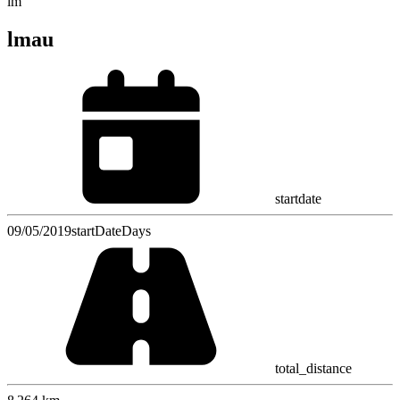
lm
lmau
startdate
09/05/2019
startDateDays
total_distance