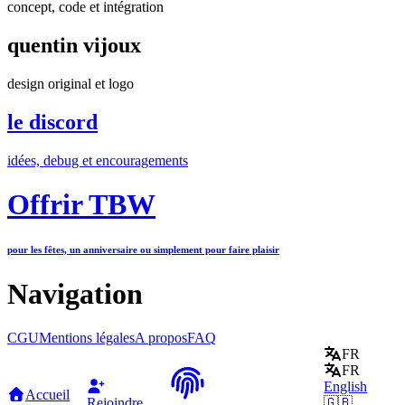
concept, code et intégration
quentin vijoux
design original et logo
le discord
idées, debug et encouragements
Offrir TBW
pour les fêtes, un anniversaire ou simplement pour faire plaisir
Navigation
CGU
Mentions légales
A propos
FAQ
FR
FR
English
Accueil
Rejoindre
🇬🇧