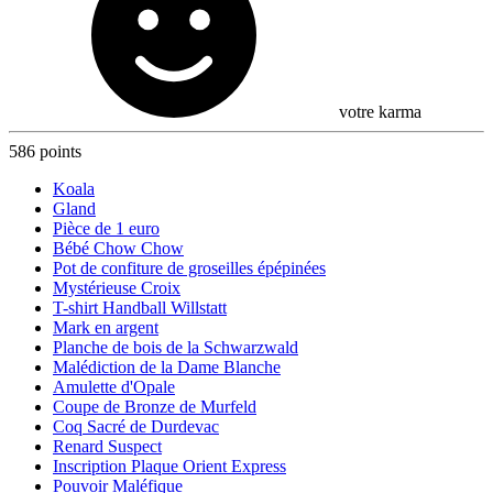
votre karma
586 points
Koala
Gland
Pièce de 1 euro
Bébé Chow Chow
Pot de confiture de groseilles épépinées
Mystérieuse Croix
T-shirt Handball Willstatt
Mark en argent
Planche de bois de la Schwarzwald
Malédiction de la Dame Blanche
Amulette d'Opale
Coupe de Bronze de Murfeld
Coq Sacré de Durdevac
Renard Suspect
Inscription Plaque Orient Express
Pouvoir Maléfique