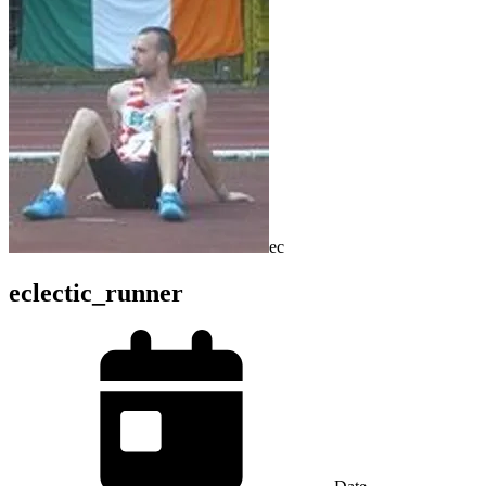
ec
eclectic_runner