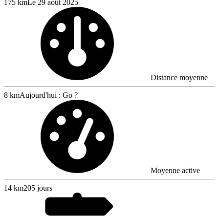
175 km
Le 29 août 2025
Distance moyenne
8 km
Aujourd'hui : Go ?
Moyenne active
14
km
205 jours