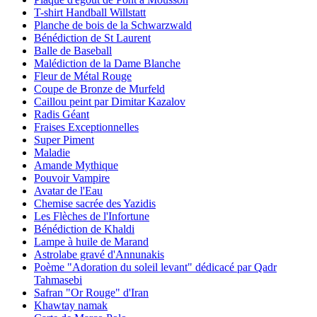
T-shirt Handball Willstatt
Planche de bois de la Schwarzwald
Bénédiction de St Laurent
Balle de Baseball
Malédiction de la Dame Blanche
Fleur de Métal Rouge
Coupe de Bronze de Murfeld
Caillou peint par Dimitar Kazalov
Radis Géant
Fraises Exceptionnelles
Super Piment
Maladie
Amande Mythique
Pouvoir Vampire
Avatar de l'Eau
Chemise sacrée des Yazidis
Les Flèches de l'Infortune
Bénédiction de Khaldi
Lampe à huile de Marand
Astrolabe gravé d'Annunakis
Poème "Adoration du soleil levant" dédicacé par Qadr
Tahmasebi
Safran "Or Rouge" d'Iran
Khawtay namak