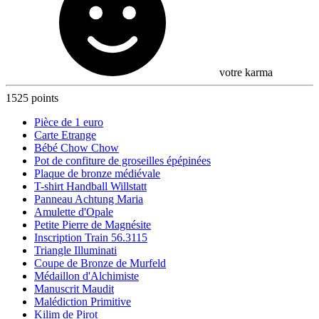
votre karma
1525 points
Pièce de 1 euro
Carte Etrange
Bébé Chow Chow
Pot de confiture de groseilles épépinées
Plaque de bronze médiévale
T-shirt Handball Willstatt
Panneau Achtung Maria
Amulette d'Opale
Petite Pierre de Magnésite
Inscription Train 56.3115
Triangle Illuminati
Coupe de Bronze de Murfeld
Médaillon d'Alchimiste
Manuscrit Maudit
Malédiction Primitive
Kilim de Pirot