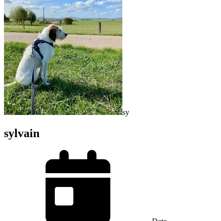
sy
sylvain