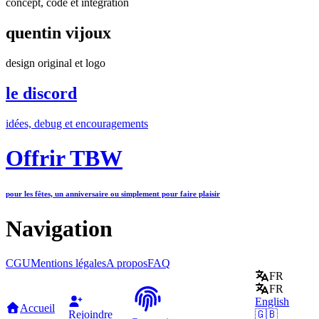
concept, code et intégration
quentin vijoux
design original et logo
le discord
idées, debug et encouragements
Offrir TBW
pour les fêtes, un anniversaire ou simplement pour faire plaisir
Navigation
CGU
Mentions légales
A propos
FAQ
FR
FR
English
Accueil
Rejoindre
🇬🇧