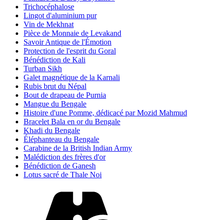
Trichocéphalose
Lingot d'aluminium pur
Vin de Mekhnat
Pièce de Monnaie de Levakand
Savoir Antique de l'Émotion
Protection de l'esprit du Goral
Bénédiction de Kali
Turban Sikh
Galet magnétique de la Karnali
Rubis brut du Népal
Bout de drapeau de Purnia
Mangue du Bengale
Histoire d'une Pomme, dédicacé par Mozid Mahmud
Bracelet Bala en or du Bengale
Khadi du Bengale
Éléphanteau du Bengale
Carabine de la British Indian Army
Malédiction des frères d'or
Bénédiction de Ganesh
Lotus sacré de Thale Noi