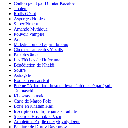
Caillou peint par Dimitar Kazalov
Thalers
Radis Géant
Asperges Nobles
Super Piment
Amande Mythique
Pouvoir Vampire
Arc
Malédiction de l'esprit du loup
Chemise sacrée des Yazidis
Paix des âmes
Les Flèches de l'Infortune
Bénédiction de Khaldi
Soufre
Astragale
Rouleau en sanskrit
Poème "Adoration du soleil levant" dédicacé par Qadr
Tahmasebi
Khawtay namak
Carte de Marco Polo
Boite en Khatam Kari
Inscription coufique jamais traduite
Spectre d'Hasanak le Vizir
Amulette d'Argile de Yylgynly Depe
Peinture de Durdy Bayramov